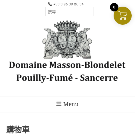
Skip
+33 3 86 39 00 34
0
搜
to
尋
content
關
鍵
字:
Menu
購物車