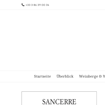
Skip
+33 3 86 39 00 34
to
content
Startseite
Überblick
Weinberge & W