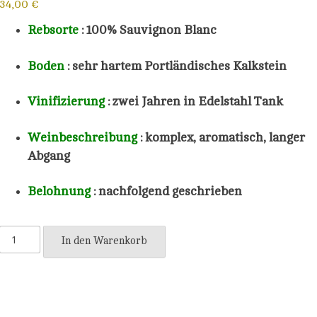
34,00
€
Rebsorte
: 100%
Sauvignon Blanc
Boden
: sehr hartem Portländisches Kalkstein
Vinifizierung
:
zwei Jahren in Edelstahl Tank
Weinbeschreibung
: komplex, aromatisch, langer
Abgang
Belohnung
: nachfolgend geschrieben
Sancerre
In den Warenkorb
BLANC
Amazing
2024
Menge