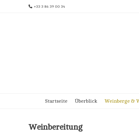
Skip
+33 3 86 39 00 34
to
content
Startseite
Überblick
Weinberge & W
Weinbereitung