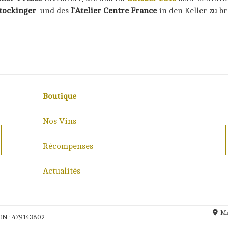
Stockinger
und des
l’Atelier Centre France
in den Keller zu b
Boutique
Nos Vins
Récompenses
Actualités
MA
EN : 479143802