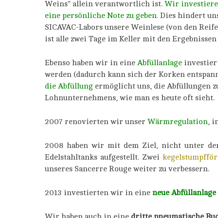
Weins“ allein verantwortlich ist.
Wir investiere
eine persönliche Note zu geben.
Dies hindert un
SICAVAC-Labors unsere Weinlese (von den Reifep
ist alle zwei Tage im Keller mit den Ergebnisse
Ebenso haben wir in eine
Abfüllanlage
investiert
werden (dadurch kann sich der Korken entspann
die Abfüllung
ermöglicht uns, die Abfüllungen 
Lohnunternehmens, wie man es heute oft sieht.
2007 renovierten wir unser
Wärmregulation
, 
2008 haben wir mit dem Ziel, nicht unter de
Edelstahltanks aufgestellt. Zwei
kegelstumpfför
unseres Sancerre Rouge weiter zu verbessern.
2013 investierten wir in eine
neue Abfüllanlage
Wir haben auch in eine
dritte pneumatische Bu