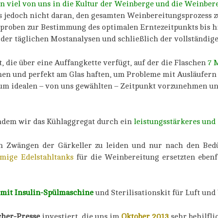
n viel von uns in die Kultur der Weinberge und die Weinbe
s jedoch nicht daran, den gesamten Weinbereitungsprozess z
roben zur Bestimmung des optimalen Erntezeitpunkts bis hin
n der täglichen Mostanalysen und schließlich der vollständig
, die über eine Auffangkette verfügt, auf der die Flaschen
7 
en und perfekt am Glas haften, um Probleme mit Ausläufern
zum idealen – von uns gewählten – Zeitpunkt vorzunehmen un
indem wir das Kühlaggregat durch ein
leistungsstärkeres und 
n Zwängen der Gärkeller zu leiden und nur nach den Bedü
mige Edelstahltanks
für die Weinbereitung ersetzten ebenf
 mit Insulin-Spülmaschine
und Sterilisationskit für Luft und
cher-Presse
investiert, die uns im
Oktober 2013
sehr behilfli