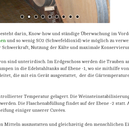
besteht darin, Know-how und ständige Überwachung im Vorde
hen
und so wenig SO2 (Schwefeldioxid) wie möglich zu verwen
r Schwerkraft, Nutzung der Kälte und maximale Konservieru
avon sind unterirdisch. Im Erdgeschoss werden die Trauben
mpen in die Edelstahltanks auf Ebene -1, wo sie mithilfe von
eitet, die mit ein Gerät ausgestattet, der die Gärtemperatu
rollierter Temperatur gelagert. Die Weinsteinstabilisierung 
erden. Die Flaschenabfüllung findet auf der Ebene -2 statt.
Reifung einiger unserer Cuvées.
en Mitteln auszustatten und gleichzeitig den menschlichen Ei