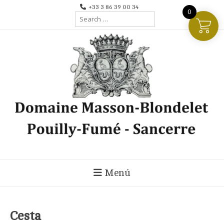
Ir
+33 3 86 39 00 34
0
Search
al
for:
contenido
Menú
Cesta