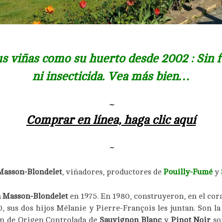
 viñas como su huerto desde 2002 : Sin fe
ni insecticida. Vea más bien…
~
Comprar en línea, haga clic aquí
~
 Masson-Blondelet
, viñadores, productores de
Pouilly-Fumé
y
 Masson-Blondelet
en 1975. En 1980, construyeron, en el co
, sus dos hijos Mélanie y Pierre-François les juntan. Son la
ón de Origen Controlada de
Sauvignon Blanc
y
Pinot Noir
so