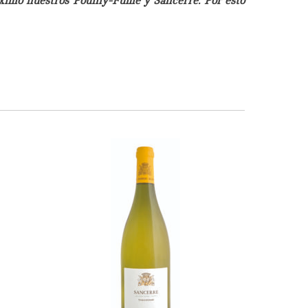
ximo nuestros Pouilly-Fumé y Sancerre. Por esto