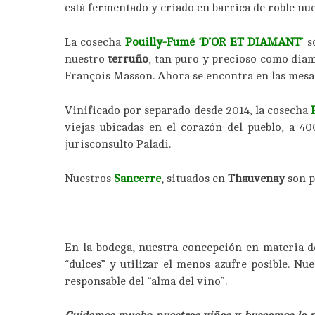
está fermentado y criado en barrica de roble nuev
La cosecha
Pouilly-Fumé
‘D’OR ET DIAMANT’
só
nuestro
terruño
, tan puro y precioso como dia
François Masson. Ahora se encontra en las mes
Vinificado por separado desde 2014, la cosecha
viejas ubicadas en el corazón del pueblo, a 4
jurisconsulto Paladi.
Nuestros
Sancerre
, situados en
Thauvenay
son p
En la bodega, nuestra concepción en materia de
“dulces” y utilizar el menos azufre posible. N
responsable del “alma del vino”.