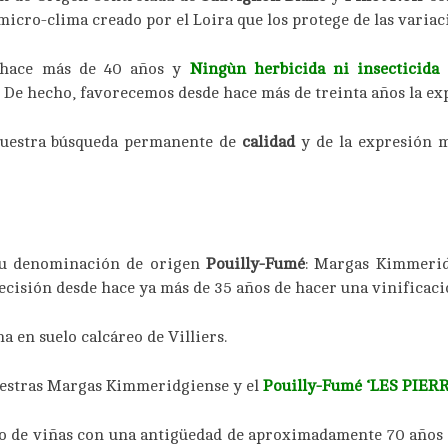
micro-clima creado por el Loira que los protege de las varia
 hace más de 40 años y
Ningùn herbicida ni insecticida
d
e hecho, favorecemos desde hace más de treinta años la expr
nuestra búsqueda permanente de
calidad
y de la expresión 
 su denominación de origen
Pouilly-Fumé
: Margas Kimmerid
decisión desde hace ya más de 35 años de hacer una vinificaci
a en suelo calcáreo de Villiers.
estras Margas Kimmeridgiense y el
Pouilly-Fumé ‘LES PIER
to de viñas con una antigüedad de aproximadamente 70 años