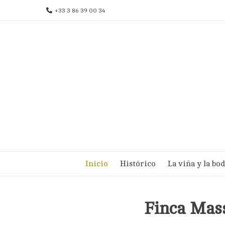
Ir
+33 3 86 39 00 34
al
contenido
Inicio
Histórico
La viña y la bo
Finca Mass