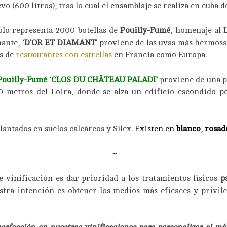
o (600 litros), tras lo cual el ensamblaje se realiza en cuba
lo representa 2000 botellas de
Pouilly-Fumé
, homenaje al L
mante,
‘D’OR ET DIAMANT’
proviene de las uvas más hermosas
as de
restaurantes con estrellas
en Francia como Europa.
Pouilly-Fumé ‘CLOS DU CHÂTEAU PALADI’
proviene de una pa
00 metros del Loira, donde se alza un edificio escondido p
lantados en suelos calcáreos y Sílex.
Existen en
blanco
,
rosad
~
 vinificación es dar prioridad a los tratamientos físicos
p
uestra intención es obtener los medios más eficaces y priv