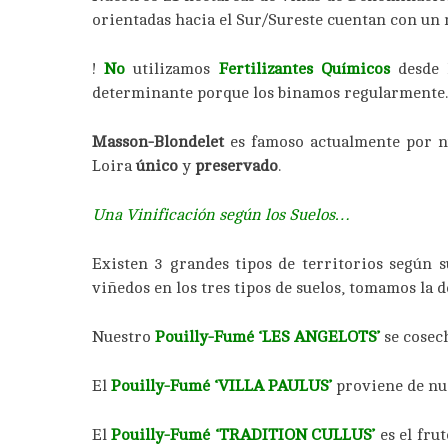
orientadas hacia el Sur/Sureste cuentan con un 
!
No
utilizamos
Fertilizantes Qu
í
micos
desde
determinante porque los binamos regularmente. D
Masson-Blondelet
es famoso actualmente por 
Loira
único
y
preservado
.
Una Vinificación según los Suelos…
Existen 3 grandes tipos de territorios según
viñedos en los tres tipos de suelos, tomamos la 
Nuestro
Pouilly-Fumé ‘LES ANGELOTS’
se cosech
El
Pouilly-Fumé ‘VILLA PAULUS’
proviene de nu
El
Pouilly-Fumé ‘TRADITION CULLUS’
es el fru