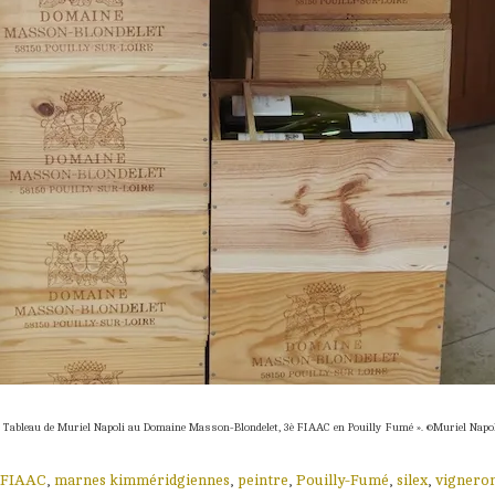
« Tableau de Muriel Napoli au Domaine Masson-Blondelet, 3è FIAAC en Pouilly Fumé ». ©Muriel Napol
FIAAC
,
marnes kimméridgiennes
,
peintre
,
Pouilly-Fumé
,
silex
,
vignero