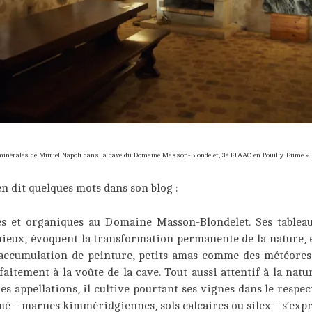
minérales de Muriel Napoli dans la cave du Domaine Masson-Blondelet, 3è FIAAC en Pouilly Fumé ».
n dit quelques mots dans son blog :
s et organiques au Domaine Masson-Blondelet. Ses tableaux
ieux, évoquent la transformation permanente de la nature, 
t accumulation de peinture, petits amas comme des météores
faitement à la voûte de la cave. Tout aussi attentif à la natu
res appellations, il cultive pourtant ses vignes dans le resp
umé – marnes kimméridgiennes, sols calcaires ou silex – s’exp