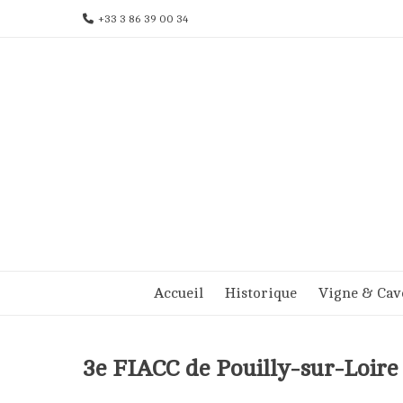
Aller
+33 3 86 39 00 34
au
contenu
Accueil
Historique
Vigne & Cav
3e FIACC de Pouilly-sur-Loire