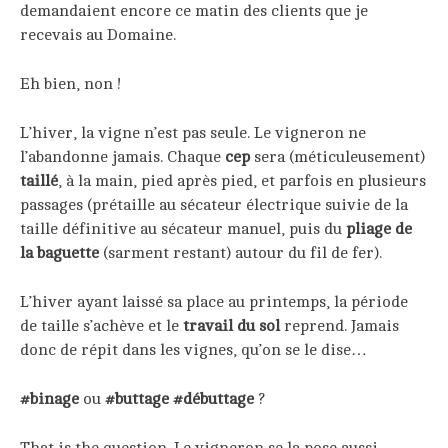
demandaient encore ce matin des clients que je
recevais au Domaine.
Eh bien, non !
L’hiver, la vigne n’est pas seule. Le vigneron ne
l’abandonne jamais. Chaque
cep
sera (méticuleusement)
taillé
, à la main, pied après pied, et parfois en plusieurs
passages (prétaille au sécateur électrique suivie de la
taille définitive au sécateur manuel, puis du
pliage de
la baguette
(sarment restant) autour du fil de fer).
L’hiver ayant laissé sa place au printemps, la période
de taille s’achève et le
travail du sol
reprend. Jamais
donc de répit dans les vignes, qu’on se le dise…
#binage
ou
#buttage
#débuttage
?
That is the question. Le vigneron se la pose aussi.