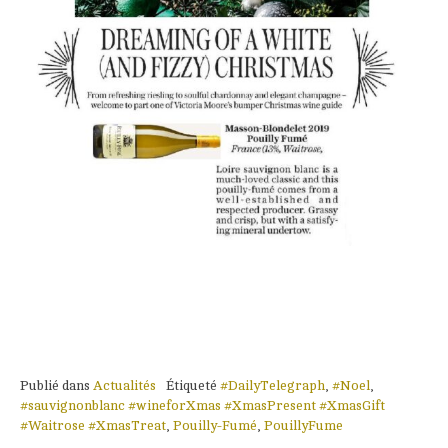
Publié dans
Actualités
Étiqueté
#DailyTelegraph
,
#Noel
,
#sauvignonblanc #wineforXmas #XmasPresent #XmasGift
#Waitrose #XmasTreat
,
Pouilly-Fumé
,
PouillyFume