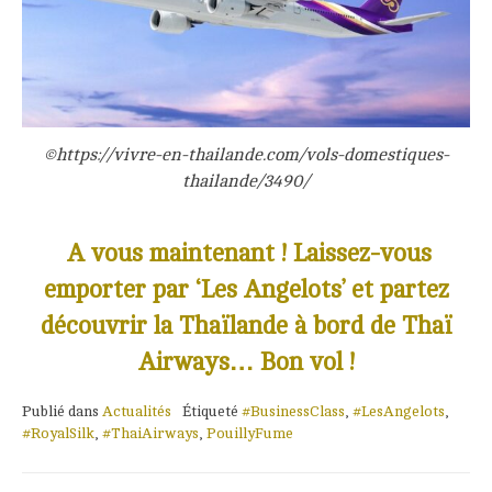
©https://vivre-en-thailande.com/vols-domestiques-
thailande/3490/
A vous maintenant ! Laissez-vous
emporter par ‘Les Angelots’ et partez
découvrir la Thaïlande à bord de Thaï
Airways… Bon vol !
Publié dans
Actualités
Étiqueté
#BusinessClass
,
#LesAngelots
,
#RoyalSilk
,
#ThaiAirways
,
PouillyFume