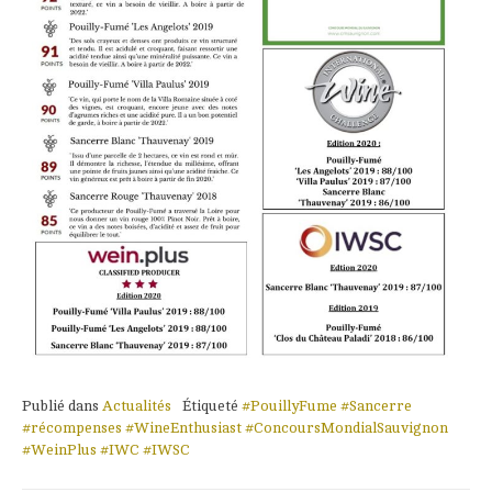
Publié dans
Actualités
Étiqueté
#PouillyFume #Sancerre
#récompenses #WineEnthusiast #ConcoursMondialSauvignon
#WeinPlus #IWC #IWSC