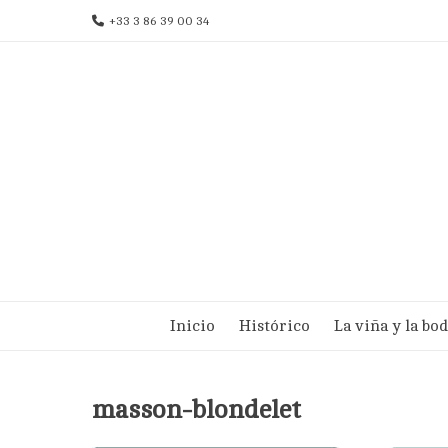
Ir
+33 3 86 39 00 34
al
contenido
Inicio
Histórico
La viña y la bo
masson-blondelet