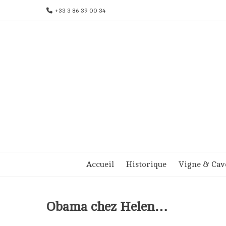
Aller
+33 3 86 39 00 34
au
contenu
Accueil
Historique
Vigne & Cav
Obama chez Helen…