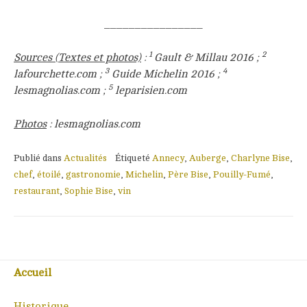
________________
1
2
Sources (Textes et photos)
:
Gault & Millau 2016 ;
3
4
lafourchette.com ;
Guide Michelin 2016 ;
5
lesmagnolias.com ;
leparisien.com
Photos
: lesmagnolias.com
Publié dans
Actualités
Étiqueté
Annecy
,
Auberge
,
Charlyne Bise
,
chef
,
étoilé
,
gastronomie
,
Michelin
,
Père Bise
,
Pouilly-Fumé
,
restaurant
,
Sophie Bise
,
vin
Accueil
Historique