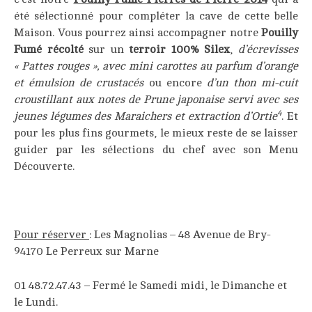
été sélectionné pour compléter la cave de cette belle
Maison. Vous pourrez ainsi accompagner notre
Pouilly
Fumé récolté
sur un
terroir 100% Silex
,
d’écrev
isses
« Pattes rouges », avec mini carottes au parfum d’orange
et émulsion de crustacés
ou encore
d’un thon mi-cuit
croustillant aux notes de Prune japonaise
servi avec ses
4
jeunes légumes des Maraichers et extraction d’Ortie
. Et
pour les plus fins gourmets, le mieux reste de se laisser
guider par les sélections du chef avec son Menu
Découverte.
____
Pour réserver
: Les Magnolias – 48 Avenue de Bry-
94170 Le Perreux sur Marne
01 48.72.47.43 – Fermé le Samedi midi, le Dimanche et
le Lundi.