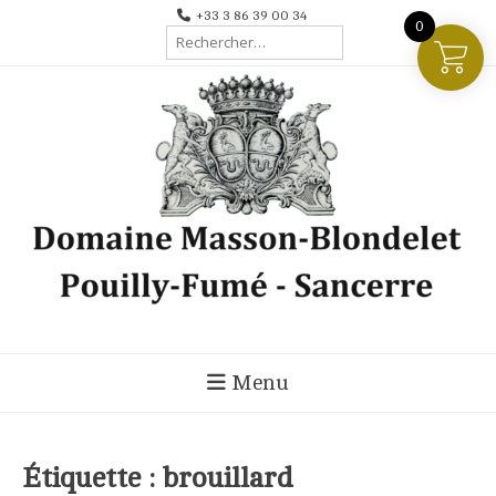
Aller
+33 3 86 39 00 34
0
Rechercher :
au
contenu
Menu
Étiquette :
brouillard