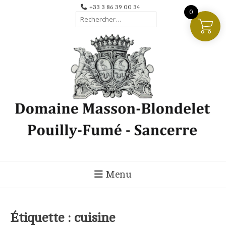
Aller
+33 3 86 39 00 34
0
Rechercher :
au
contenu
Menu
Étiquette :
cuisine