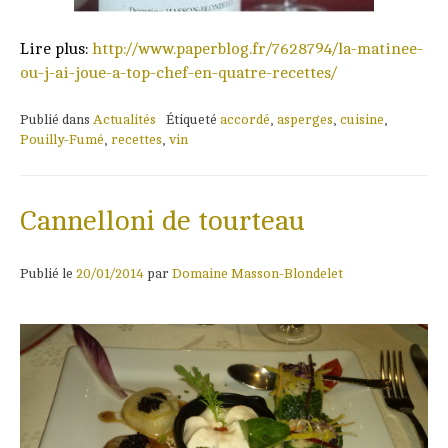
Lire plus:
http://www.paperblog.fr/7628794/la-matinee-
ou-j-ai-joue-a-top-chef-en-quatre-recettes/
Publié dans
Actualités
Étiqueté
accordé
,
asperges
,
cuisine
,
Pouilly-Fumé
,
recettes
,
vin
Cannelloni de tourteau
Publié le
20/01/2014
par
Domaine Masson-Blondelet