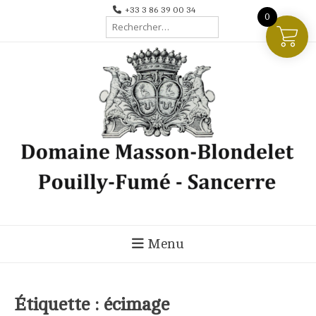
Aller
+33 3 86 39 00 34
0
Rechercher :
au
contenu
Menu
Étiquette :
écimage