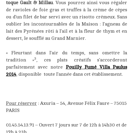
toque Gault & Millau
. Vous pourrez ainsi vous régaler
de ravioles de foie gras et truffes à la crème de cèpes
ou d’un filet de bar servi avec un risotto crémeux. Sans
oublier les incontournables de la Maison : l’agneau de
lait des Pyrénées rôti à l’ail et à la fleur de thym et en
dessert, le soufflé au Grand Marnier.
____
« Fleurtant dans l’air du temps, sans omettre la
3
tradition »
, ces plats créatifs s’accorderont
parfaitement avec notre
Pouilly Fumé Villa Paulus
2014
, disponible toute l’année dans cet établissement.
—–
Pour réserver
: Axuria – 54, Avenue Félix Faure – 75015
PARIS
01.45.54.13.91 – Ouvert 7 jours sur 7 de 12h à 14h30 et de
19h à 23h