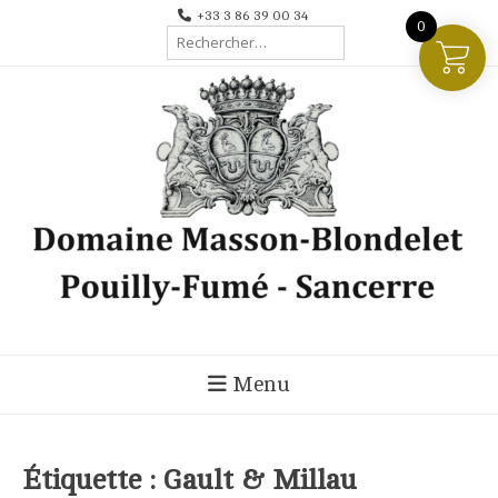
Aller
+33 3 86 39 00 34
0
Rechercher :
au
contenu
Menu
Étiquette :
Gault & Millau