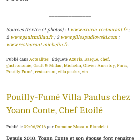
_______________
Sources (textes et photos) : 1
www.axuria-restaurant.fr
;
2
www.gaultmillau.fr
; 3
www.gillespudlowski.com
;
www.restaurant.michelin.fr
.
Publié dans
Actualités
Étiqueté
Axuria
,
Basque
,
chef
,
gastronomie
,
Gault & Millau
,
Michelin
,
Olivier Amestoy
,
Paris
,
Pouilly-Fumé
,
restaurant
,
villa paulus
,
vin
Pouilly-Fumé Villa Paulus chez
Yoann Conte, Chef Etoilé
Publié le
09/06/2016
par
Domaine Masson-Blondelet
Depuis 2010, Yoann Conte et son
épouse
font renaître