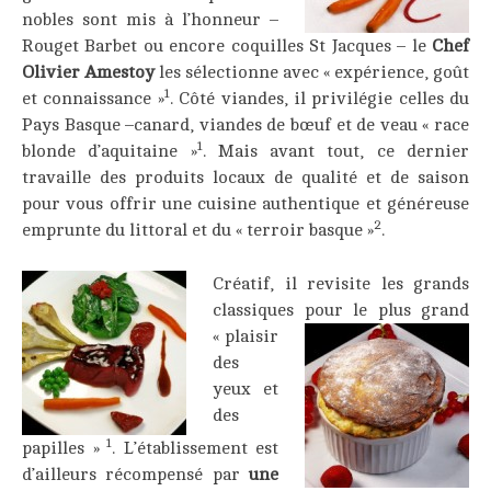
nobles sont mis à l’honneur –
Rouget Barbet ou encore coquilles St Jacques – le
Chef
Olivier Amestoy
les sélectionne avec « expérience, goût
1
et connaissance »
. Côté viandes, il privilégie celles du
Pays Basque –canard, viandes de bœuf et de veau « race
1
blonde d’aquitaine »
. Mais avant tout, ce dernier
travaille des produits locaux de qualité et de saison
pour vous offrir une cuisine authentique et généreuse
2
emprunte du littoral et du « terroir basque »
.
____
Créatif, il revisite les grands
classiques
pour le plus grand
« plaisir
des
yeux et
des
1
papilles »
. L’établissement est
d’ailleurs récompensé par
une