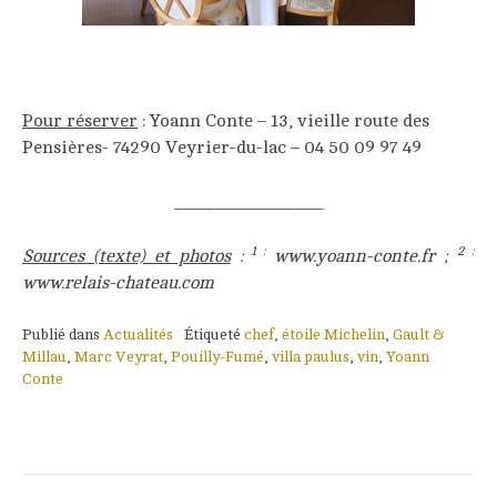
___
Pour réserver
: Yoann Conte – 13, vieille route des
Pensières- 74290 Veyrier-du-lac – 04 50 09 97 49
_______________
1 :
2 :
Sources (texte) et photos
:
www.yoann-conte.fr ;
www.relais-chateau.com
Publié dans
Actualités
Étiqueté
chef
,
étoile Michelin
,
Gault &
Millau
,
Marc Veyrat
,
Pouilly-Fumé
,
villa paulus
,
vin
,
Yoann
Conte