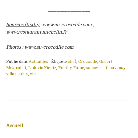
_______________
Sources (texte)
: www.au-crocodile.com ;
www.restaurant.michelin.fr
Photos
: www.au-crocodile.com
Publié dans
Actualités
Étiqueté
chef
,
Crocodile
,
Gilbert
Mestrallet
,
Ludovic Kientz
,
Pouilly-Fumé
,
sancerre
,
thauvenay
,
villa paulus
,
vin
Accueil