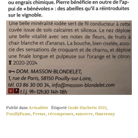
Publié dans
Actualités
Étiqueté
Guide Hachette 2021
,
PouillyFume
,
Presse
,
récompenses
,
sancerre
,
thauvenay