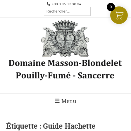
Aller
+33 3 86 39 00 34
0
Rechercher :
au
contenu
Menu
Étiquette :
Guide Hachette