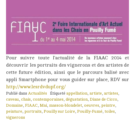
Pour suivre toute l’actualité de la FIAAC 2014 et
découvrir les portraits des vignerons et des artistes de
cette future édition, ainsi que le parcours balisé avec
appli Smartphone pour vous guider sur place, RDV sur
http://www.lesrdvdupf.org/
Publié dans
Actualités
Étiqueté
appellation
,
artiste
,
artistes
,
caveau
,
chais
,
contemporaines
,
dégustation
,
Diane de Cicco
,
Domaine
,
FIAAC
,
Mai
,
masson-blondelet
,
oeuvres
,
peintre
,
peinture
,
portraits
,
Pouilly sur Loire
,
Pouilly-Fumé
,
toiles
,
vignerons