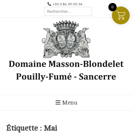
Aller
+33 3 86 39 00 34
0
Rechercher :
au
contenu
Menu
Étiquette :
Mai