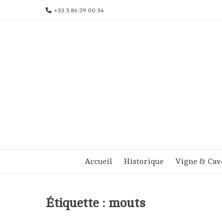
Aller
+33 3 86 39 00 34
au
contenu
Accueil
Historique
Vigne & Cav
Étiquette :
mouts