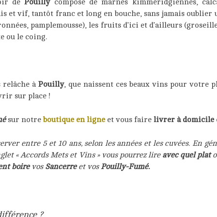
roir de
Pouilly
composé de marnes kimméridgiennes, calc
ais et vif, tantôt franc et long en bouche, sans jamais oubli
nées, pamplemousse), les fruits d’ici et d’ailleurs (groseille, 
te ou le coing.
s relâche à
Pouilly
, que naissent ces beaux vins pour votre pl
rir sur place !
mé
sur notre
boutique en ligne
et vous faire
livrer à domicile
erver entre 5 et 10 ans, selon les années et les cuvées. En gé
nglet « Accords Mets et Vins » vous pourrez lire
avec quel plat
nt boire
vos
Sancerre
et vos
Pouilly-Fumé.
 différence ?