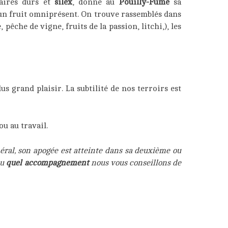
aires durs et
silex
, donne au
Pouilly-Fumé
sa
er un fruit omniprésent. On trouve rassemblés dans
pêche de vigne, fruits de la passion, litchi,), les
us grand plaisir. La subtilité de nos terroirs est
ou au travail.
néral, son apogée est atteinte dans sa deuxième ou
ou
quel accompagnement
nous vous conseillons de