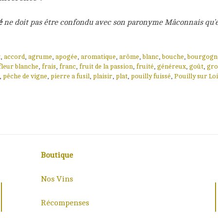
é
ne doit pas être confondu avec son paronyme Mâconnais qu’e
t
,
accord
,
agrume
,
apogée
,
aromatique
,
arôme
,
blanc
,
bouche
,
bourgogn
fleur blanche
,
frais
,
franc
,
fruit de la passion
,
fruité
,
généreux
,
goût
,
gro
,
pêche de vigne
,
pierre a fusil
,
plaisir
,
plat
,
pouilly fuissé
,
Pouilly sur Lo
Boutique
Nos Vins
Récompenses