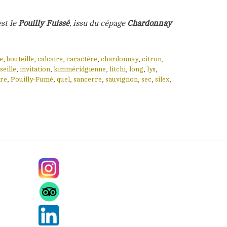
st le
Pouilly Fuissé
, issu du cépage
Chardonnay
e
,
bouteille
,
calcaire
,
caractère
,
chardonnay
,
citron
,
seille
,
invitation
,
kimméridgienne
,
litchi
,
long
,
lys
,
ire
,
Pouilly-Fumé
,
quel
,
sancerre
,
sauvignon
,
sec
,
silex
,