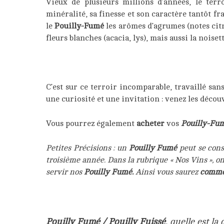
Vieux de plusieurs millions d’années, le ter
minéralité, sa finesse et son caractère tantôt fr
le
Pouilly-Fumé
les arômes d’agrumes (notes citron
fleurs blanches (acacia, lys), mais aussi la noiset
C’est sur ce terroir incomparable, travaillé san
une curiosité et une invitation : venez les découv
Vous pourrez également
acheter
vos
Pouilly-Fu
Petites Précisions : un
Pouilly Fumé
peut se cons
troisième année. Dans la rubrique « Nos Vins », o
servir nos
Pouilly Fumé.
Ainsi vous saurez
comme
Pouilly Fumé / Pouilly Fuissé
, quelle est la