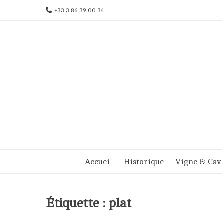
Aller
+33 3 86 39 00 34
au
contenu
Accueil
Historique
Vigne & Cav
Étiquette :
plat