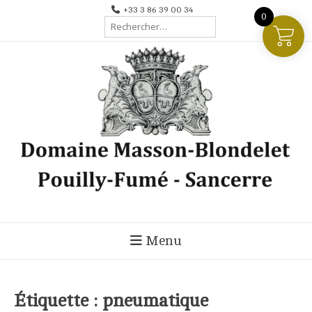
Aller
+33 3 86 39 00 34
0
Rechercher :
au
contenu
Menu
Étiquette :
pneumatique