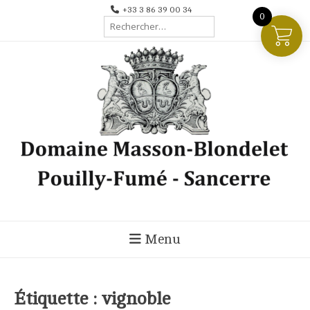
Aller
+33 3 86 39 00 34
0
Rechercher :
au
contenu
Menu
Étiquette :
vignoble