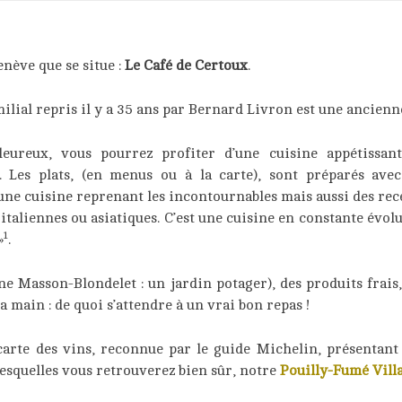
enève que se situe :
Le Café de Certoux
.
milial repris il y a 35 ans par Bernard Livron est une ancien
eureux, vous pourrez profiter d’une cuisine appétissant
 Les plats, (en menus ou à la carte), sont préparés avec
 d’une cuisine reprenant les incontournables mais aussi des rec
 italiennes ou asiatiques. C’est une cuisine en constante évol
1
»
.
 Masson-Blondelet : un jardin potager), des produits frais
la main : de quoi s’attendre à un vrai bon repas !
carte des vins, reconnue par le guide Michelin, présentant
esquelles vous retrouverez bien sûr, notre
Pouilly-Fumé Vill