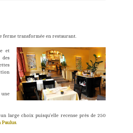
ne ferme transformée en restaurant.
e et
 des
ettes
ution
, une
 un large choix puisqu’elle recense près de 250
a Paulus
.