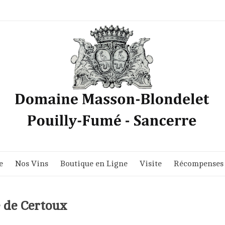
e
Nos Vins
Boutique en Ligne
Visite
Récompenses
é de Certoux