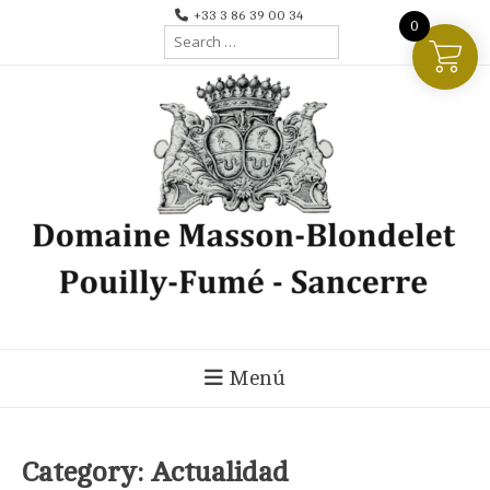
Ir
+33 3 86 39 00 34
0
Search
al
for:
contenido
Menú
Category:
Actualidad