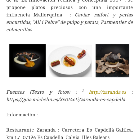
de la “La Innovación Técnica y Conceptual 2009”
. Se
propone platos preciosos con una importante
influencia Mallorquina :
Caviar, raifort y perlas
encurtidas, “All i Pebre” de pulpo y patata, Parmentier de
colmenillas…
1
Fuentes (Texto y fotos)
:
http://zaranda.es
;
https://guia.michelin.es/3x0t4cti/zaranda-es-capdella
Información :
Restaurante Zaranda : Carretera Es Capdellá-Galilea,
km 1.7, 07196 Es Capdellá, Calvía, Illes Balears