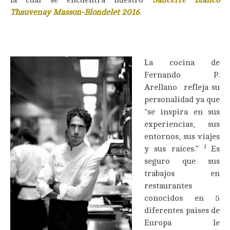
la cual se encuentra nuestro
Sancerre Blanco
Thauvenay
Masson-Blondelet
2016
.
La cocina de
Fernando P.
Arellano refleja su
personalidad ya que
“se inspira en sus
experiencias, sus
entornos, sus viajes
1
y sus raíces.”
Es
seguro que sus
trabajos en
restaurantes
conocidos en 5
diferentes paises de
Europa le