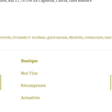
ea, km 1.7, 07196 Es Capdellá, Calvía, Illes Balears
estrella
,
Fernando P. Arellano
,
gastronomía
,
Michelin
,
restaurante
,
sanc
Boutique
Nos Vins
Récompenses
Actualités