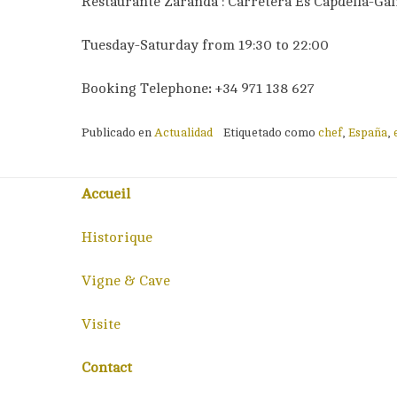
Restaurante Zaranda : Carretera Es Capdellá-Galil
Tuesday-Saturday from 19:30 to 22:00
Booking Telephone
:
+34 971 138 627
Publicado en
Actualidad
Etiquetado como
chef
,
España
,
Accueil
Historique
Vigne & Cave
Visite
Contact