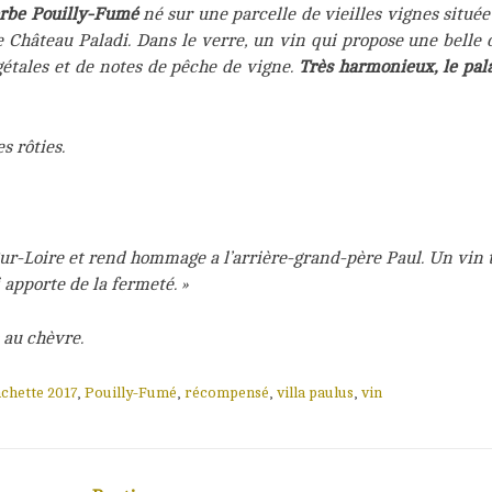
erbe Pou
illy-Fumé
né sur une parcelle de vieilles vignes situé
ée Château Paladi. Dans le verre, un vin qui propose une belle
gétales et de notes de pêche de vigne.
Très harmonieux, le pala
s rôties.
-Loire et rend hommage a l’arrière-grand-père Paul. Un vin très
 apporte de la fermeté. »
 au chèvre.
chette 2017
,
Pouilly-Fumé
,
récompensé
,
villa paulus
,
vin