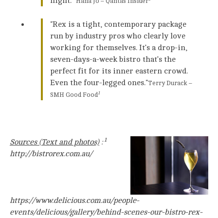
night.
Hana Jo – Qantas Insider
Rex is a tight, contemporary package
run by industry pros who clearly love
working for themselves. It’s a drop-in,
seven-days-a-week bistro that’s the
perfect fit for its inner eastern crowd.
Even the four-legged ones.
Terry Durack –
1
SMH Good Food
1
Sources (Text and photos)
:
http://bistrorex.com.au/
https://www.delicious.com.au/people-
events/delicious/gallery/behind-scenes-our-bistro-rex-