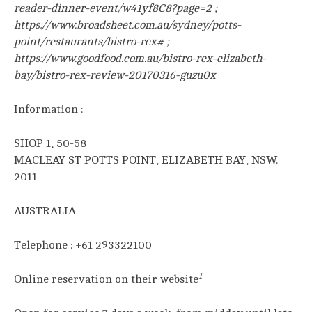
reader-dinner-event/w41yf8C8?page=2 ;
https://www.broadsheet.com.au/sydney/potts-
point/restaurants/bistro-rex# ;
https://www.goodfood.com.au/bistro-rex-elizabeth-
bay/bistro-rex-review-20170316-guzu0x
Information :
SHOP 1, 50-58
MACLEAY ST POTTS POINT,
ELIZABETH BAY,
NSW.
2011
AUSTRALIA
Telephone : +61 293322100
1
Online reservation on their website