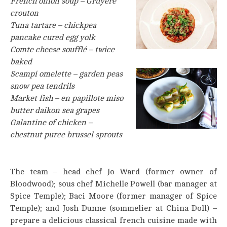
French onion soup – Gruyere
crouton
Tuna tartare – chickpea
pancake cured egg yolk
Comte cheese soufflé – twice
baked
Scampi omelette – garden peas
snow pea ten
drils
Market fish – en papillote miso
butter daikon sea grapes
Galantine of chicken –
chestnut puree brussel sprouts
The team – head chef Jo Ward (former owner of
Bloodwood); sous chef Michelle Powell (bar manager at
Spice Temple); Baci Moore (former manager of Spice
Temple); and Josh Dunne (sommelier at China Doll) –
prepare a delicious classical french cuisine made with