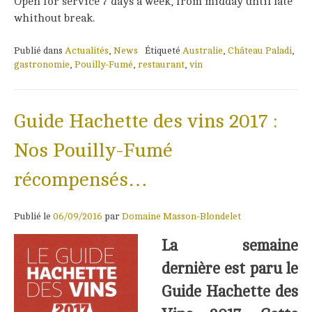
Open for service 7 days a week, from midday until late
whithout break.
Publié dans
Actualités
,
News
Étiqueté
Australie
,
Château Paladi
,
gastronomie
,
Pouilly-Fumé
,
restaurant
,
vin
Guide Hachette des vins 2017 :
Nos Pouilly-Fumé
récompensés…
Publié le
06/09/2016
par
Domaine Masson-Blondelet
La semaine
dernière est paru le
Guide Hachette des