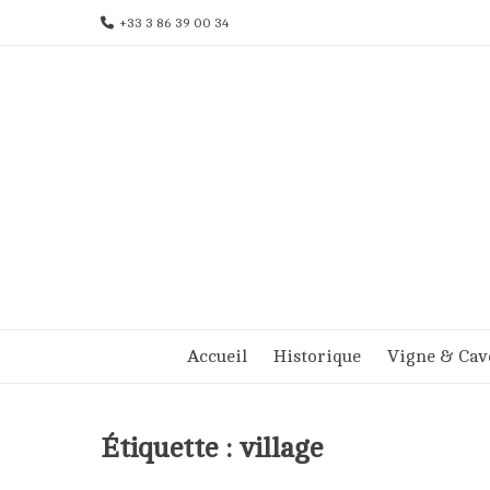
Aller
+33 3 86 39 00 34
au
contenu
Accueil
Historique
Vigne & Cav
Étiquette :
village