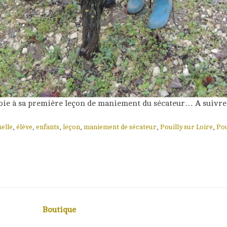
joie à sa première leçon de maniement du sécateur… A suivre 
elle
,
élève
,
enfants
,
leçon
,
maniement de sécateur
,
Pouilly sur Loire
,
Pou
Boutique