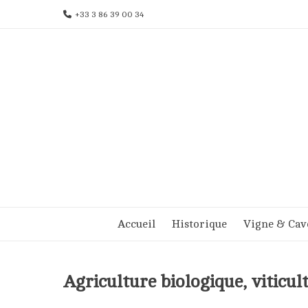
Aller
+33 3 86 39 00 34
au
contenu
Accueil
Historique
Vigne & Cav
Agriculture biologique, viticul