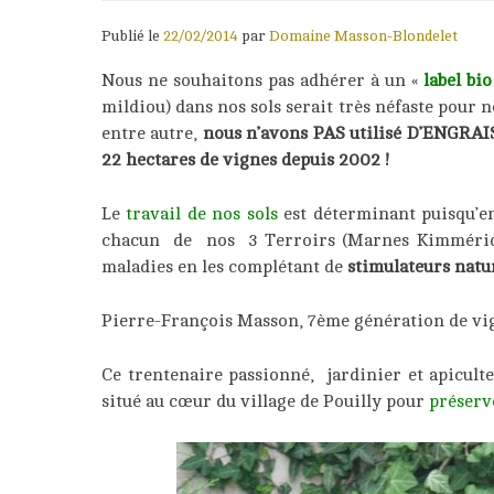
Publié le
22/02/2014
par
Domaine Masson-Blondelet
Nous ne souhaitons pas adhérer à un «
label bio
mildiou) dans nos sols serait très néfaste pour 
entre autre,
nous n’avons PAS utilisé D’ENGRA
22 hectares de vignes depuis 2002 !
Le
travail de nos sols
est déterminant puisqu’e
chacun de nos 3 Terroirs (Marnes Kimméridgie
maladies en les complétant de
stimulateurs natu
Pierre-François Masson, 7ème génération de v
Ce trentenaire passionné, jardinier et apiculte
situé au cœur du village de Pouilly pour
préserv