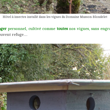
Hôtel à insectes installé dans les vignes du Domaine Masson-Blondelet
ager
personnel, cultivé comme
toutes
nos vignes, sans engra
rouvent refuge…