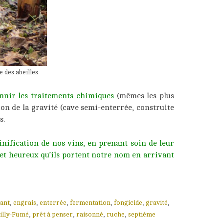
 des abeilles.
nnir les traitements chimiques
(mêmes les plus
tion de la gravité (cave semi-enterrée, construite
s.
nification de nos vins, en prenant soin de leur
 et heureux qu’ils portent
notre nom
en arrivant
ant
,
engrais
,
enterrée
,
fermentation
,
fongicide
,
gravité
,
illy-Fumé
,
prêt à penser
,
raisonné
,
ruche
,
septième