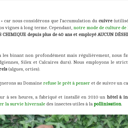
» car nous considérons que l’accumulation du
cuivre
(utilis
nos vignes à long terme. Cependant,
notre mode de culture de l
IS CHIMIQUE depuis plus de 40 ans et employé AUCUN DÉSH
n les binant non profondément mais régulièrement, nous fa
nnes, Silex et Calcaires durs). Nous employons le strict
rels
(algues, orties).
ignerons au Domaine
refuse le prêt à penser
et de suivre un ca
ur à ses heures, a fabriqué et installé en 2010 un
hôtel à in
er la survie hivernale
des insectes utiles à la
pollinisation
.