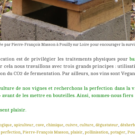
ée par Pierre-François Masson à Pouilly sur Loire pour encourager la survie
cation est de privilégier les traitements physiques pour
ba
ur cela nous travaillons avec trois grands principes : utilisa
tion du CO2 de fermentation. Par ailleurs, nos vins sont Vegan
ture de nos vignes et recherchons la perfection dans la vi
 » avant de les mettre en bouteilles. Ainsi, sommes-nous fiers
sent plaisir.
logique
,
apiculteur
,
cave
,
chimique
,
cuivre
,
culture
,
dégustateur
,
désherb
,
perfection
,
Pierre-François Masson
,
plaisir
,
pollinisation
,
potager
,
Pou