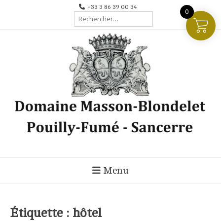
Aller
+33 3 86 39 00 34
0
Rechercher :
au
contenu
Menu
Étiquette :
hôtel