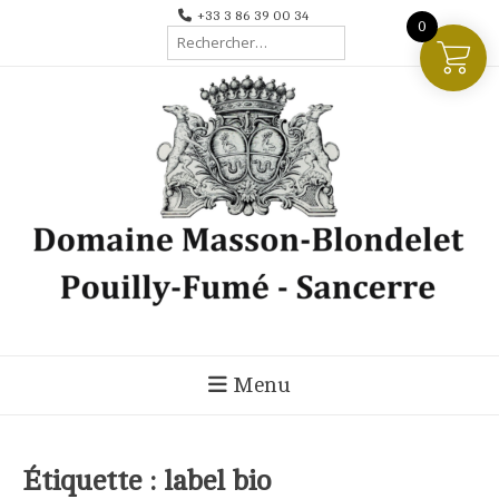
Aller
+33 3 86 39 00 34
0
Rechercher :
au
contenu
Menu
Étiquette :
label bio