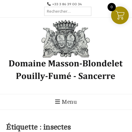
Aller
+33 3 86 39 00 34
0
Rechercher :
au
contenu
Menu
Étiquette :
insectes